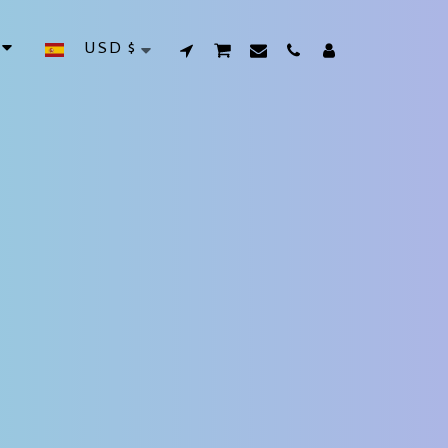
USD
$