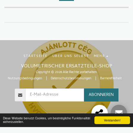
STARTSEITE
ÜBER UNS SELBST
MEHR
VOLUMETRISCHER ERSATZTEILE-SHOP
Copyright © 2026 Alle Rechte vorbehalten.
Nutzungsbedingungen
|
Datenschutzbestimmungen
|
Barrierefreiheit
ABONNIEREN
Diese Website benutzt Cookies, um bestmögliche Funktionalität
Verstanden!
sicherzustellen.